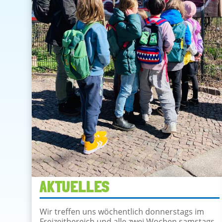
AKTUELLES
Wir treffen uns wöchentlich donnerstags im
Freizeitbereich und alle zwei Wochen samstags