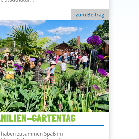
zum Beitrag
Das Natur-Mobil
AMILIEN-GARTENTAG
 haben zusammen Spaß im