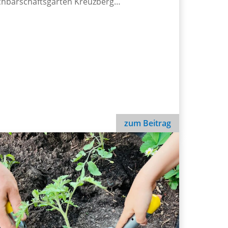
hbarschaftsgarten Kreuzberg…
zum Beitrag
Familien-Gartentag