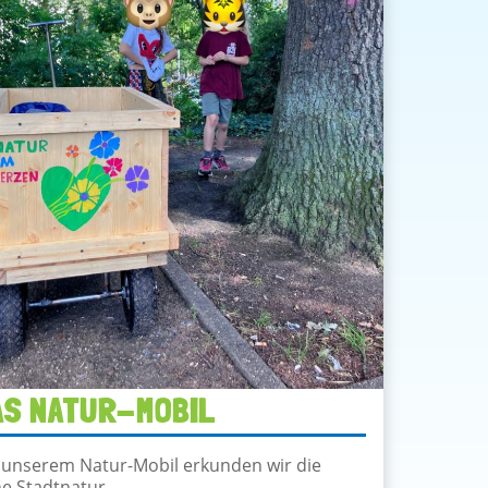
AS NATUR-MOBIL
 unserem Natur-Mobil erkunden wir die
e Stadtnatur…