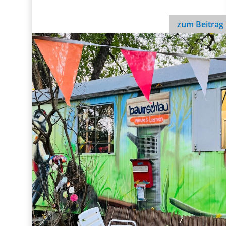
zum Beitrag
Hotels für Insekten