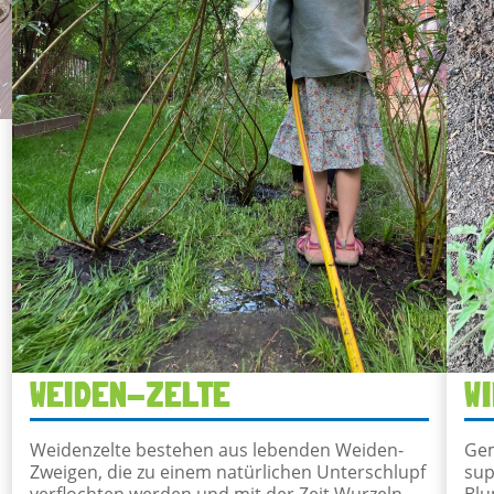
WEIDEN-ZELTE
W
Weidenzelte bestehen aus lebenden Weiden-
Gem
Zweigen, die zu einem natürlichen Unterschlupf
sup
verflochten werden und mit der Zeit Wurzeln
Bl