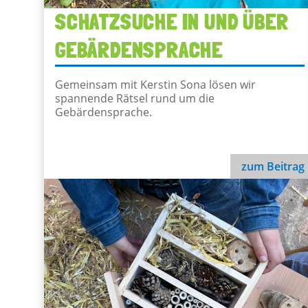
SCHATZSUCHE IN UND ÜBER
GEBÄRDENSPRACHE
Gemeinsam mit Kerstin Sona lösen wir
spannende Rätsel rund um die
Gebärdensprache.
zum Beitrag
Schatzsuche in und über Gebärdensprache